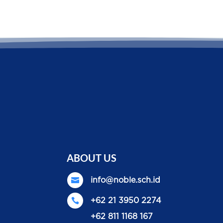
ABOUT US

info@noble.sch.id

+62 21 3950 2274
+62 811 1168 167