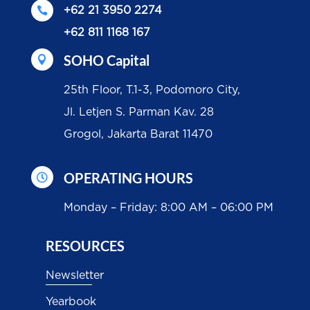

+62 21 3950 2274
+62 811 1168 167
SOHO Capital

25th Floor, T.1-3, Podomoro City,
Jl. Letjen S. Parman Kav. 28
Grogol, Jakarta Barat 11470
OPERATING HOURS

Monday – Friday: 8:00 AM – 06:00 PM
RESOURCES
Newsletter
Yearbook