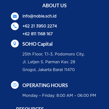
ABOUT US

info@noble.sch.id

+62 21 3950 2274
+62 811 1168 167
SOHO Capital

25th Floor, T.1-3, Podomoro City,
Jl. Letjen S. Parman Kav. 28
Grogol, Jakarta Barat 11470
OPERATING HOURS

Monday – Friday: 8:00 AM – 06:00 PM
RESOURCES