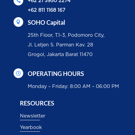

+62 21 3950 2274
+62 811 1168 167
SOHO Capital

25th Floor, T.1-3, Podomoro City,
Jl. Letjen S. Parman Kav. 28
Grogol, Jakarta Barat 11470
OPERATING HOURS

Monday – Friday: 8:00 AM – 06:00 PM
RESOURCES
Newsletter
Yearbook