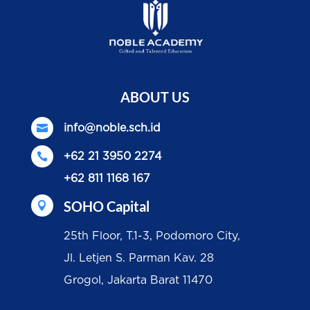
ABOUT US

info@noble.sch.id

+62 21 3950 2274
+62 811 1168 167
SOHO Capital

25th Floor, T.1-3, Podomoro City,
Jl. Letjen S. Parman Kav. 28
Grogol, Jakarta Barat 11470