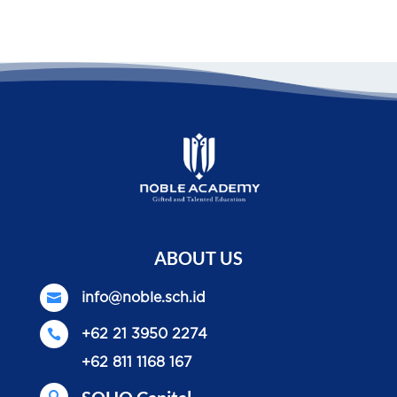
ABOUT US

info@noble.sch.id

+62 21 3950 2274
+62 811 1168 167
