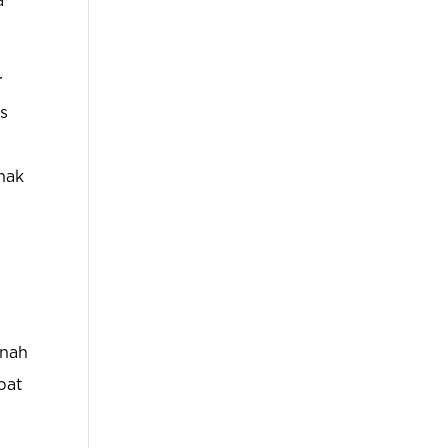
a
r
us
nak
anah
pat