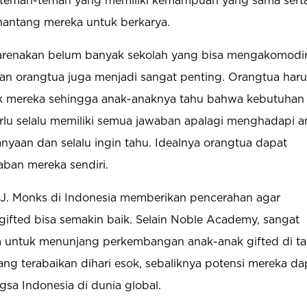
teman-teman yang memiliki kemampuan yang sama sert
antang mereka untuk berkarya.
karenakan belum banyak sekolah yang bisa mengakomodi
ran orangtua juga menjadi sangat penting. Orangtua har
k mereka sehingga anak-anaknya tahu bahwa kebutuhan
erlu selalu memiliki semua jawaban apalagi menghadapi a
anyaan dan selalu ingin tahu. Idealnya orangtua dapat
an mereka sendiri.
nz J. Monks di Indonesia memberikan pencerahan agar
ifted bisa semakin baik. Selain Noble Academy, sangat
m untuk menunjang perkembangan anak-anak gifted di t
yang terabaikan dihari esok, sebaliknya potensi mereka da
a Indonesia di dunia global.