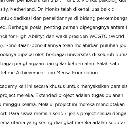
diri oleh pembicara tamu Dr. Franz J. Monks, psikolog da
ity, Netherland. Dr. Monks telah dikenal luas baik di
 untuk dedikasi dan penelitiannya di bidang perkembang
fted. Berbagai posisi penting pernah dipegangnya antara l
il for High Ability) dan wakil presiden WCGTC (World
). Penelitaian-penelitiannya telah melahirkan puluhan jou
knya dipakai oleh berbagai universitas di seluruh dunia
erbagai penghargaan dan gelar kehormatan. Salah satu
ifetime Achievement dari Mensa Foundation.
ademy kali ini secara khusus untuk menyaksikan para s
roject mereka. Extended project adalah tugas bulanan
p minggu kelima. Melalui project ini mereka menciptakan
ort. Para siswa memilih sendiri jenis project sesuai deng
tema utama yang sering diangkat mereka adalah seputar