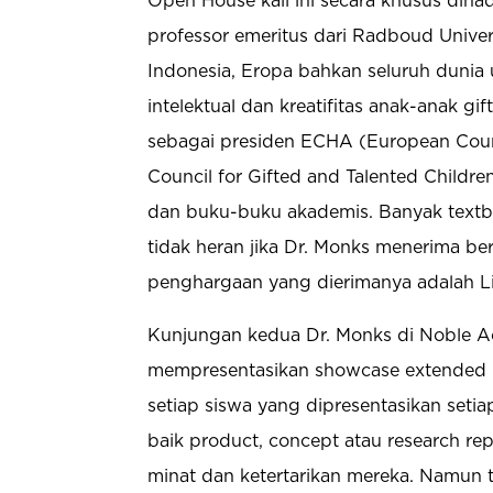
Open House kali ini secara khusus diha
professor emeritus dari Radboud Univers
Indonesia, Eropa bahkan seluruh dunia
intelektual dan kreatifitas anak-anak gi
sebagai presiden ECHA (European Counc
Council for Gifted and Talented Children
dan buku-buku akademis. Banyak textboo
tidak heran jika Dr. Monks menerima b
penghargaan yang dierimanya adalah L
Kunjungan kedua Dr. Monks di Noble Ac
mempresentasikan showcase extended p
setiap siswa yang dipresentasikan setia
baik product, concept atau research rep
minat dan ketertarikan mereka. Namun 