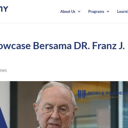
About Us
Programs
Learn
wcase Bersama DR. Franz J.
ews