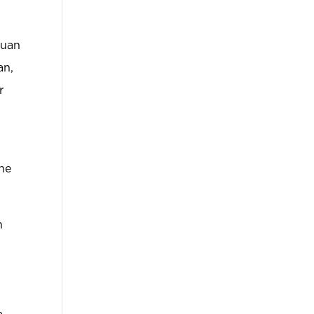
juan
an,
r
the
n