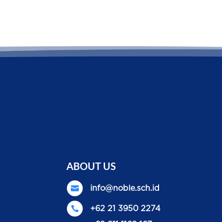
ABOUT US

info@noble.sch.id

+62 21 3950 2274