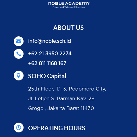
ABOUT US

info@noble.sch.id

+62 21 3950 2274
+62 811 1168 167
SOHO Capital

25th Floor, T.1-3, Podomoro City,
Jl. Letjen S. Parman Kav. 28
Grogol, Jakarta Barat 11470
OPERATING HOURS
