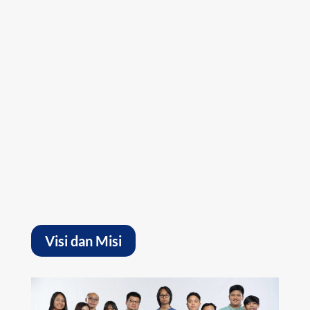
“Visi kami adalah untuk menghasilkan
individu-individu berbakat yang dapat
memiliki kompetensi sebagai peneliti global,
pemikir, penemu, dan pemimpin yang
berpengaruh.”
Visi dan Misi